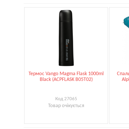
Термос Vango Magma Flask 1000ml
Спаль
Black (ACPFLASK B05T02)
Alp
Код 27065
Товар очікується