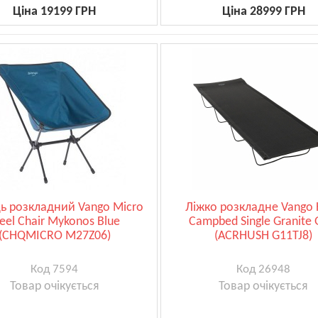
Ціна 19199 ГРН
Ціна 28999 ГРН
ць розкладний Vango Micro
Ліжко розкладне Vango 
eel Chair Mykonos Blue
Campbed Single Granite 
(CHQMICRO M27Z06)
(ACRHUSH G11TJ8)
Код 7594
Код 26948
Товар очікується
Товар очікується