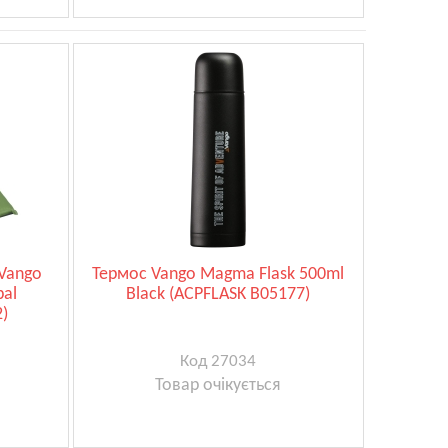
Vango
Термос Vango Magma Flask 500ml
bal
Black (ACPFLASK B05177)
)
Код 27034
Товар очікується