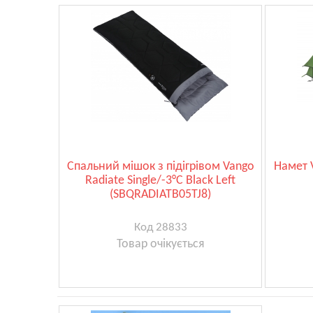
Спальний мішок з підігрівом Vango
Намет V
Radiate Single/-3°C Black Left
(SBQRADIATB05TJ8)
Код 28833
Товар очікується