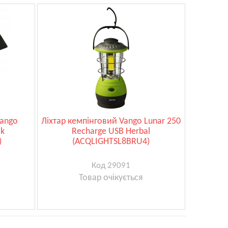
Vango
Ліхтар кемпінговий Vango Lunar 250
ck
Recharge USB Herbal
)
(ACQLIGHTSL8BRU4)
Код 29091
Товар очікується