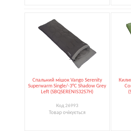
Спальний мішок Vango Serenity
Кили
Superwarm Single/-3°C Shadow Grey
Co
Left (SBQSERENIS32S7H)
(
Код 26993
Товар очікується