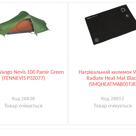
ango Nevis 100 Pamir Green
Нагрівальний килимок 
(TENNEVIS P32077)
Radiate Heat Mat Bla
(SMQHEATMAB05TJ8
Код 28838
Код 28852
Товар очікується
Товар очікується