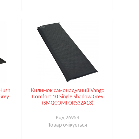
Hush
Килимок самонадувний Vango
Grey
Comfort 10 Single Shadow Grey
(SMQCOMFORS32A13)
Код 26954
Товар очікується