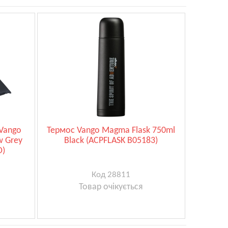
Vango
Термос Vango Magma Flask 750ml
w Grey
Black (ACPFLASK B05183)
O)
Код 28811
Товар очікується