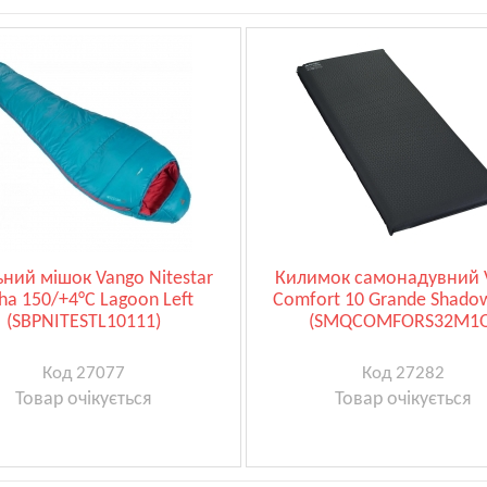
ний мішок Vango Nitestar
Килимок самонадувний 
ha 150/+4°C Lagoon Left
Comfort 10 Grande Shado
(SBPNITESTL10111)
(SMQCOMFORS32M1
Код 27077
Код 27282
Товар очікується
Товар очікується