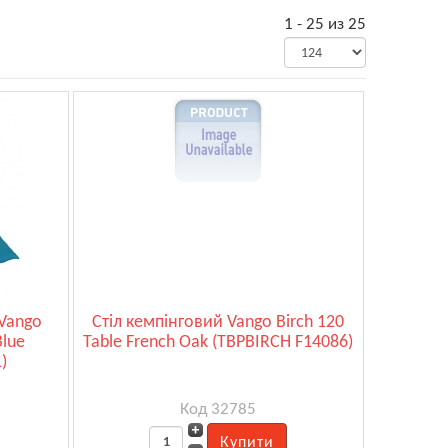
1 - 25 из 25
Vango
Стіл кемпінговий Vango Birch 120
Blue
Table French Oak (TBPBIRCH F14086)
)
Код 32785